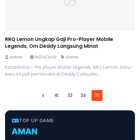
RRQ Lemon Ungkap Gaji Pro-Player Mobile
Legends, Om Deddy Langsung Minat
admin
16/04/2022
Game
Katalokal.id – Pro player Mobile Legends, RRQ Lemon, baru-
baru ini jadi pembicara di Deddy Corbuzier...
33
34
35
MURAH
TERPERCAYA
TOP UP GAME
INSTANT