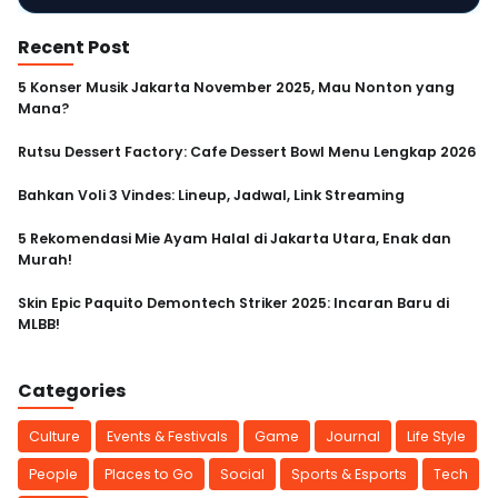
CEPAT
Recent Post
AMAN
5 Konser Musik Jakarta November 2025, Mau Nonton yang
Mana?
Rutsu Dessert Factory: Cafe Dessert Bowl Menu Lengkap 2026
Bahkan Voli 3 Vindes: Lineup, Jadwal, Link Streaming
5 Rekomendasi Mie Ayam Halal di Jakarta Utara, Enak dan
Murah!
Skin Epic Paquito Demontech Striker 2025: Incaran Baru di
MLBB!
Categories
Culture
Events & Festivals
Game
Journal
Life Style
People
Places to Go
Social
Sports & Esports
Tech