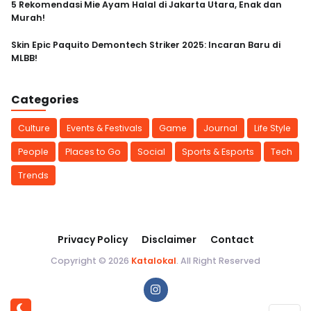
5 Rekomendasi Mie Ayam Halal di Jakarta Utara, Enak dan
Murah!
Skin Epic Paquito Demontech Striker 2025: Incaran Baru di
MLBB!
Categories
Culture
Events & Festivals
Game
Journal
Life Style
People
Places to Go
Social
Sports & Esports
Tech
Trends
Privacy Policy
Disclaimer
Contact
Copyright © 2026
Katalokal
. All Right Reserved