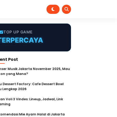
TOP UP GAME
MURAH
TERPERCAYA
INSTANT
ent Post
CEPAT
nser Musik Jakarta November 2025, Mau
ton yang Mana?
AMAN
u Dessert Factory: Cafe Dessert Bowl
 Lengkap 2026
an Voli 3 Vindes: Lineup, Jadwal, Link
aming
komendasi Mie Ayam Halal di Jakarta