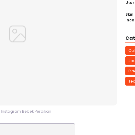
Utar
Skin
Inca
Cat
Cul
Jou
Pla
Te
 Instagram Bebek Perdikan