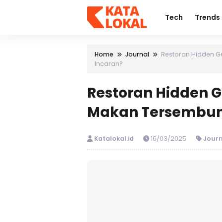
Tech
Trends
Home
Journal
Restoran Hidden G
Incaran?
Restoran Hidden
Makan Tersembuny
Katalokal.id
16/03/2025
Journ