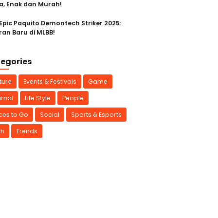
a, Enak dan Murah!
 Epic Paquito Demontech Striker 2025:
ran Baru di MLBB!
egories
ture
Events & Festivals
Game
rnal
Life Style
People
ces to Go
Social
Sports & Esports
ch
Trends