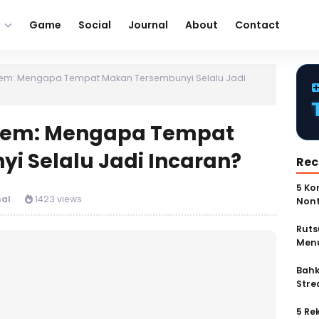
Game
Social
Journal
About
Contact
em: Mengapa Tempat Makan Tersembunyi Selalu Jadi
 Gem: Mengapa Tempat
i Selalu Jadi Incaran?
Rec
5 Ko
al
1423 views
Non
Ruts
Menu
Bahk
Stre
5 Re