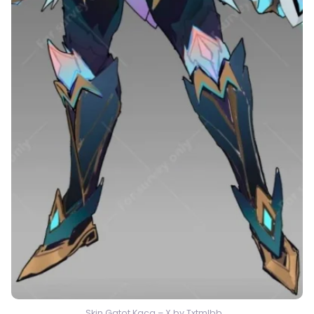
Skin Gatot Kaca – X by Txtmlbb_