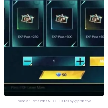
Event M7 Battle Pass MLBB – Tik Tok by @prasetyo