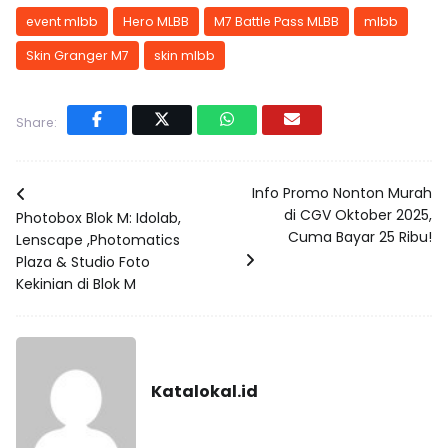
event mlbb
Hero MLBB
M7 Battle Pass MLBB
mlbb
Skin Granger M7
skin mlbb
Share:
Info Promo Nonton Murah
di CGV Oktober 2025,
Photobox Blok M: Idolab,
Cuma Bayar 25 Ribu!
Lenscape ,Photomatics
Plaza & Studio Foto
Kekinian di Blok M
Katalokal.id