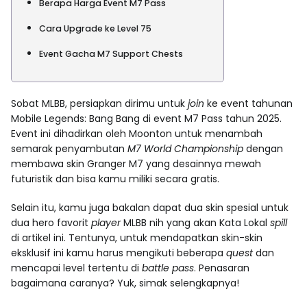
Berapa Harga Event M7 Pass
Cara Upgrade ke Level 75
Event Gacha M7 Support Chests
Sobat MLBB, persiapkan dirimu untuk
join
ke event tahunan
Mobile Legends: Bang Bang di event M7 Pass tahun 2025.
Event ini dihadirkan oleh Moonton untuk menambah
semarak penyambutan
M7 World Championship
dengan
membawa
skin Granger M7
yang desainnya mewah
futuristik dan bisa kamu miliki secara gratis.
Selain itu, kamu juga bakalan dapat dua skin spesial untuk
dua hero favorit
player
MLBB nih yang akan Kata Lokal
spill
di artikel ini. Tentunya, untuk mendapatkan skin-skin
eksklusif ini kamu harus mengikuti beberapa
quest
dan
mencapai level tertentu di
battle pass
. Penasaran
bagaimana caranya? Yuk, simak selengkapnya!