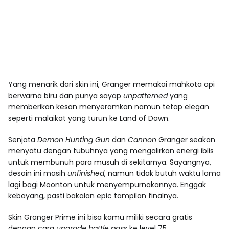
Yang menarik dari skin ini, Granger memakai mahkota api
berwarna biru dan punya sayap
unpatterned
yang
memberikan kesan menyeramkan namun tetap elegan
seperti malaikat yang turun ke Land of Dawn.
Senjata
Demon Hunting Gun
dan
Cannon
Granger seakan
menyatu dengan tubuhnya yang mengalirkan energi iblis
untuk membunuh para musuh di sekitarnya. Sayangnya,
desain ini masih
unfinished
, namun tidak butuh waktu lama
lagi bagi Moonton untuk menyempurnakannya. Enggak
kebayang, pasti bakalan epic tampilan finalnya.
Skin Granger Prime ini bisa kamu miliki secara gratis
dengan cara
upgrade battle pass
ke level 75.