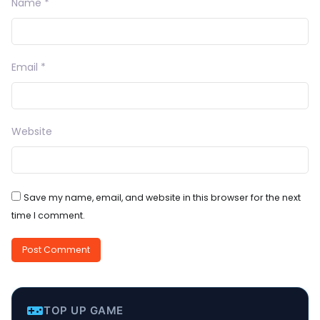
Name
*
Email
*
Website
Save my name, email, and website in this browser for the next
time I comment.
MURAH
TOP UP GAME