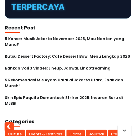
TERPERCAYA
INSTANT
CEPAT
Recent Post
AMAN
5 Konser Musik Jakarta November 2025, Mau Nonton yang
Mana?
Rutsu Dessert Factory: Cafe Dessert Bowl Menu Lengkap 2026
Bahkan Voli 3 Vindes: Lineup, Jadwal, Link Streaming
5 Rekomendasi Mie Ayam Halal di Jakarta Utara, Enak dan
Murah!
Skin Epic Paquito Demontech Striker 2025: Incaran Baru di
MLBB!
Categories
Culture
Events & Festivals
Game
Journal
Life Style