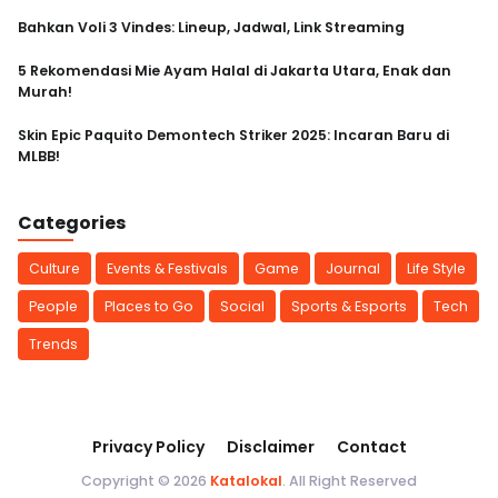
Bahkan Voli 3 Vindes: Lineup, Jadwal, Link Streaming
5 Rekomendasi Mie Ayam Halal di Jakarta Utara, Enak dan
Murah!
Skin Epic Paquito Demontech Striker 2025: Incaran Baru di
MLBB!
Categories
Culture
Events & Festivals
Game
Journal
Life Style
People
Places to Go
Social
Sports & Esports
Tech
Trends
Privacy Policy
Disclaimer
Contact
Copyright © 2026
Katalokal
. All Right Reserved