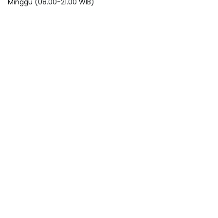
Minggu (08.00-21.00 WIB)