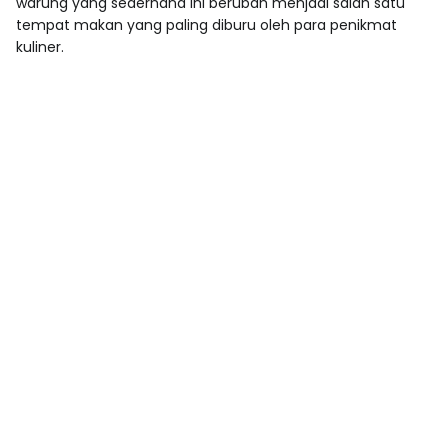
warung yang sederhana ini berubah menjadi salah satu
tempat makan yang paling diburu oleh para penikmat
kuliner.