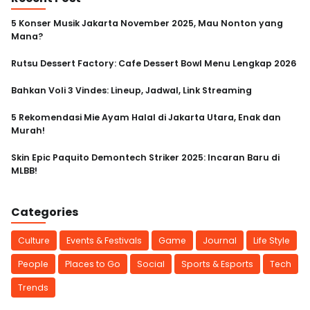
CEPAT
5 Konser Musik Jakarta November 2025, Mau Nonton yang
Mana?
AMAN
Rutsu Dessert Factory: Cafe Dessert Bowl Menu Lengkap 2026
Bahkan Voli 3 Vindes: Lineup, Jadwal, Link Streaming
5 Rekomendasi Mie Ayam Halal di Jakarta Utara, Enak dan
Murah!
Skin Epic Paquito Demontech Striker 2025: Incaran Baru di
MLBB!
Categories
Culture
Events & Festivals
Game
Journal
Life Style
People
Places to Go
Social
Sports & Esports
Tech
Trends