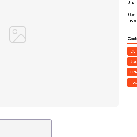
Utar
Skin
Inca
Cat
Cul
Jou
Pla
Te