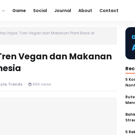
Game
Social
Journal
About
Contact
atau Hype: Tren Vegan dan Makanan Plant Base di
 Tren Vegan dan Makanan
nesia
Rec
5 Ko
tyle
,
Trends
899 views
Non
Ruts
Menu
Bahk
Stre
5 Re