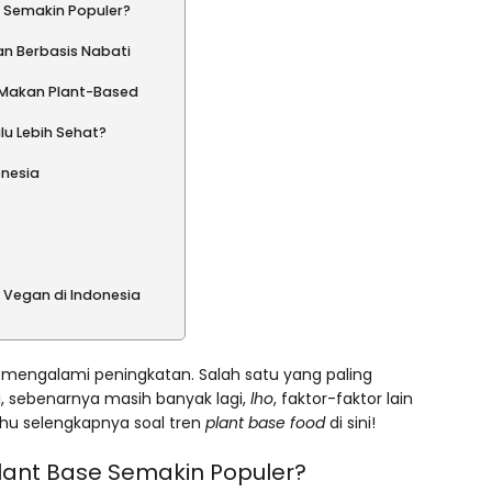
 Semakin Populer?
n Berbasis Nabati
a Makan Plant-Based
u Lebih Sehat?
onesia
 Vegan di Indonesia
mengalami peningkatan. Salah satu yang paling
i, sebenarnya masih banyak lagi,
lho
, faktor-faktor lain
tahu selengkapnya soal tren
plant base food
di sini!
ant Base Semakin Populer?