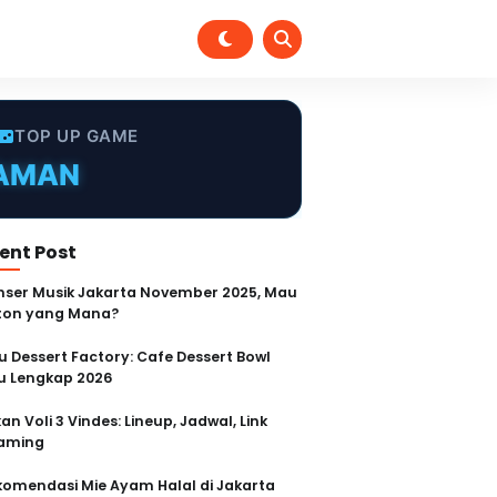
MURAH
TOP UP GAME
TERPERCAYA
INSTANT
CEPAT
ent Post
AMAN
nser Musik Jakarta November 2025, Mau
ton yang Mana?
u Dessert Factory: Cafe Dessert Bowl
 Lengkap 2026
an Voli 3 Vindes: Lineup, Jadwal, Link
aming
komendasi Mie Ayam Halal di Jakarta