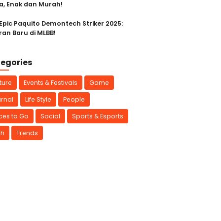
a, Enak dan Murah!
 Epic Paquito Demontech Striker 2025:
ran Baru di MLBB!
egories
ture
Events & Festivals
Game
rnal
Life Style
People
ces to Go
Social
Sports & Esports
ch
Trends