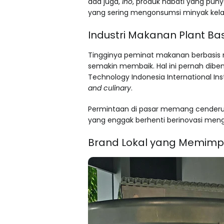
ada juga,
lho
, produk nabati yang puny
yang sering mengonsumsi minyak kelap
Industri Makanan Plant Bas
Tingginya peminat makanan berbasis n
semakin membaik. Hal ini pernah dibe
Technology Indonesia International Inst
and culinary
.
Permintaan di pasar memang cenderung
yang enggak berhenti berinovasi me
Brand Lokal yang Memimp