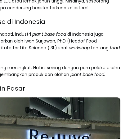
a LDL atau lemak jenuh tinggi. Misalnya, seseorang
a cenderung berisiko terkena kolesterol.
e di Indonesia
abati, industri
plant base food
di Indonesia juga
narkan oleh Iwan Surjawan, PhD (Headof Food
itute for Life Science (i3L) saat
workshop
tentang
food
 meningkat. Hal ini seiring dengan para pelaku usaha
ngembangkan produk dan olahan
plant base food.
in Pasar