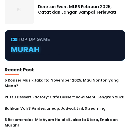
Deretan Event MLBB Februari 2025,
Catat dan Jangan Sampai Terlewat!
MURAH
TOP UP GAME
TERPERCAYA
INSTANT
CEPAT
Recent Post
AMAN
5 Konser Musik Jakarta November 2025, Mau Nonton yang
Mana?
Rutsu Dessert Factory: Cafe Dessert Bowl Menu Lengkap 2026
Bahkan Voli 3 Vindes: Lineup, Jadwal, Link Streaming
5 Rekomendasi Mie Ayam Halal di Jakarta Utara, Enak dan
Murah!