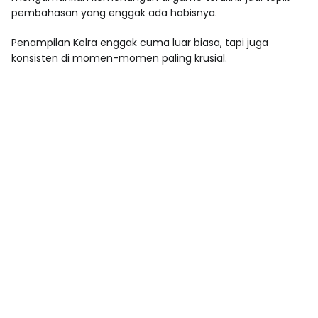
pembahasan yang enggak ada habisnya.
Penampilan Kelra enggak cuma luar biasa, tapi juga
konsisten di momen-momen paling krusial.