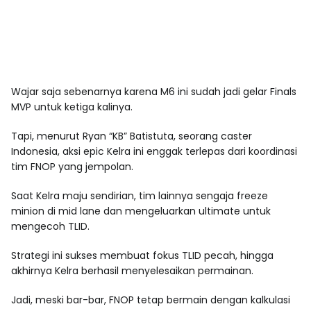
Wajar saja sebenarnya karena M6 ini sudah jadi gelar Finals
MVP untuk ketiga kalinya.
Tapi, menurut Ryan “KB” Batistuta, seorang caster
Indonesia, aksi epic Kelra ini enggak terlepas dari koordinasi
tim FNOP yang jempolan.
Saat Kelra maju sendirian, tim lainnya sengaja freeze
minion di mid lane dan mengeluarkan ultimate untuk
mengecoh TLID.
Strategi ini sukses membuat fokus TLID pecah, hingga
akhirnya Kelra berhasil menyelesaikan permainan.
Jadi, meski bar-bar, FNOP tetap bermain dengan kalkulasi