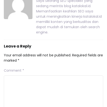
Saya Seorang SEO Specialist yang
sedang merintis blog katalokal.id.
Memanfaatkan keahlian SEO saya
untuk meningkatkan kinerja katalokal.id
memiliki konten yang berkualitas dan
dapat mudah di temukan oleh search
engine.
Leave a Reply
Your email address will not be published.
Required fields are
marked
*
Comment
*