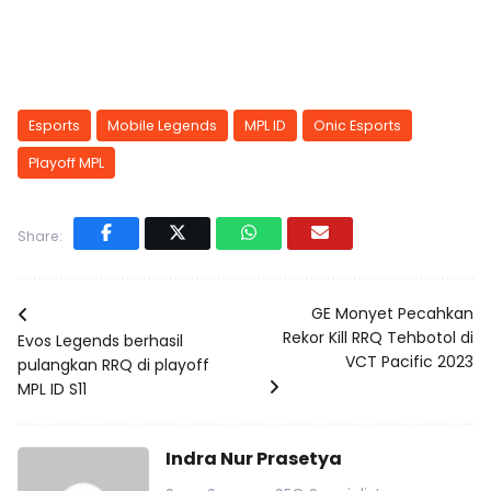
Esports
Mobile Legends
MPL ID
Onic Esports
Playoff MPL
Share:
GE Monyet Pecahkan
Rekor Kill RRQ Tehbotol di
Evos Legends berhasil
VCT Pacific 2023
pulangkan RRQ di playoff
MPL ID S11
Indra Nur Prasetya