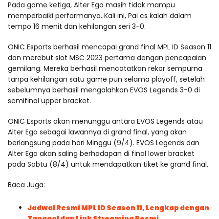
Pada game ketiga, Alter Ego masih tidak mampu
memperbaiki performanya. Kali ini, Pai cs kalah dalam
tempo 16 menit dan kehilangan seri 3-0.
ONIC Esports berhasil mencapai grand final MPL ID Season 11
dan merebut slot MSC 2023 pertama dengan pencapaian
gemilang. Mereka berhasil mencatatkan rekor sempurna
tanpa kehilangan satu game pun selama playoff, setelah
sebelumnya berhasil mengalahkan EVOS Legends 3-0 di
semifinal upper bracket.
ONIC Esports akan menunggu antara EVOS Legends atau
Alter Ego sebagai lawannya di grand final, yang akan
berlangsung pada hari Minggu (9/4). EVOS Legends dan
Alter Ego akan saling berhadapan di final lower bracket
pada Sabtu (8/4) untuk mendapatkan tiket ke grand final.
Baca Juga:
Jadwal Resmi MPL ID Season 11, Lengkap dengan
Tanggal dan Link Streaming Resmi